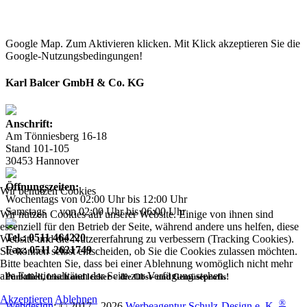
Google Map. Zum Aktivieren klicken. Mit Klick akzeptieren Sie die
Google-Nutzungsbedingungen!
Karl Balcer GmbH & Co. KG
Anschrift:
Am Tönniesberg 16-18
Stand 101-105
30453 Hannover
Öffnungszeiten:
Wir benutzen Cookies
Wochentags von 02:00 Uhr bis 12:00 Uhr
Samstags von 02:00 Uhr bis 06:00 Uhr
Wir nutzen Cookies auf unserer Website. Einige von ihnen sind
essenziell für den Betrieb der Seite, während andere uns helfen, diese
Tel.: 0511 464220
Website und die Nutzererfahrung zu verbessern (Tracking Cookies).
Fax: 0511 2621749
Sie können selbst entscheiden, ob Sie die Cookies zulassen möchten.
Bitte beachten Sie, dass bei einer Ablehnung womöglich nicht mehr
alle Funktionalitäten der Seite zur Verfügung stehen.
Pünktlich, frisch und lecker – die Obst- und Gemüseprofis!
Akzeptieren
Ablehnen
®
Webdesign
: © 2017 - 2026
Werbeagentur Schulz-Design e. K.